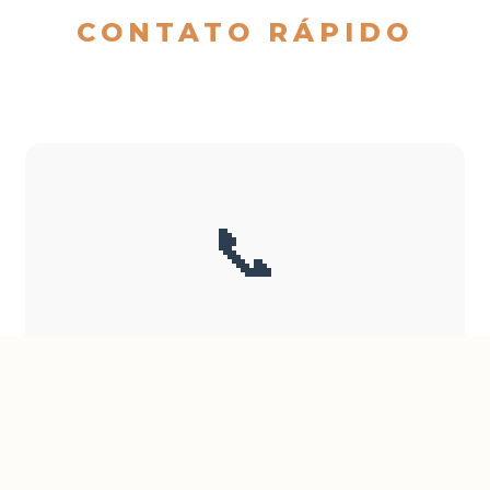
CONTATO RÁPIDO
📞
Ligue para Nós
Fale diretamente com nossos especialistas
LIGAR AGORA