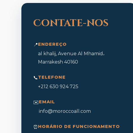
Contate-nos
ENDEREÇO
📍
al khalij, Avenue Al Mhamid،
Marrakesh 40160
TELEFONE
📞
+212 630 924 725
EMAIL
✉️
info@moroccoall.com
HORÁRIO DE FUNCIONAMENTO
⏰