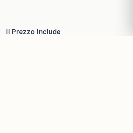
Il Prezzo Include
Prelievo dal porto o dall'aeroporto di Tangeri
Trasporto privato in veicolo confortevole con
aria condizionata
Autista/guida esperto che parla inglese
Pernottamento in hotel a Chefchaouen, Fes e
Valle del Dades (cena e colazione incluse)