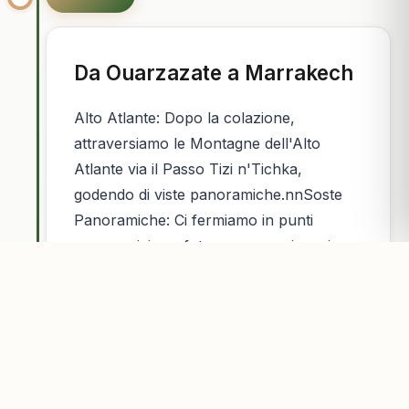
Da Ouarzazate a Marrakech
Alto Atlante: Dopo la colazione,
attraversiamo le Montagne dell'Alto
Atlante via il Passo Tizi n'Tichka,
godendo di viste panoramiche.nnSoste
Panoramiche: Ci fermiamo in punti
panoramici per foto e per ammirare i
villaggi berberi.nnArrivo a Marrakech:
Arriviamo a Marrakech nel pomeriggio,
dove ti lasciamo al tuo alloggio,
concludendo il tuo tour di 5 giorni.