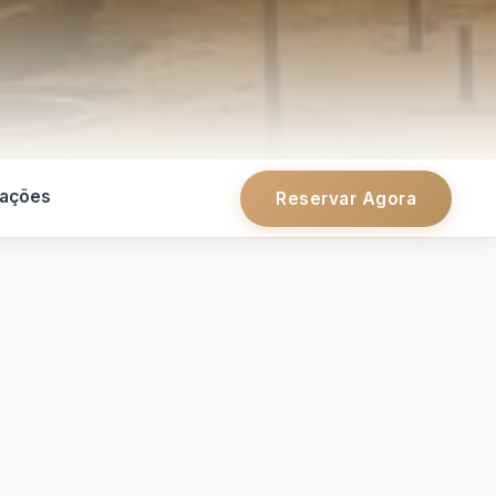
iações
Reservar Agora