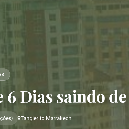
AS
 6 Dias saindo d
ações)
Tangier to Marrakech