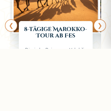
❮
❯
8-tägige Marokko-
Tour ab Fes
Römische Ruinen von Volubilis:
Spazieren Sie durch Mosaike
und Tempelruinen…
DETAILS ANZEIGEN