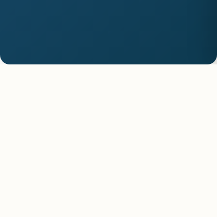
Morocco All
Erleben Sie authentische Reisen,
atemberaubende Landschaften und
unvergessliche Erinnerungen.
SCHNELLLINKS