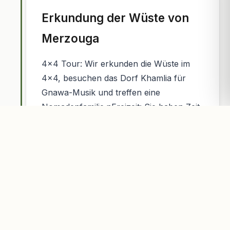
Erkundung der Wüste von
Merzouga
4x4 Tour: Wir erkunden die Wüste im
4x4, besuchen das Dorf Khamlia für
Gnawa-Musik und treffen eine
Nomadenfamilie.nFreizeit: Sie haben Zeit
zur freien Verfügung, um im Hotel zu
entspannen oder die Dünen zu
erkunden. Wir verbringen eine weitere
Nacht in Merzouga (Hotel oder Camp).
Tag 7