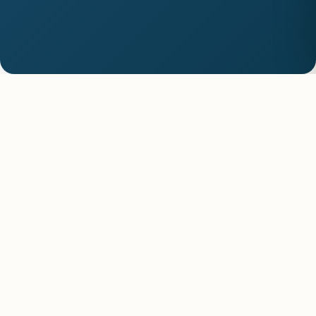
Morocco All
Experience authentic journeys, breathtaking
landscapes, and unforgettable memories.
QUICK LINKS
Home