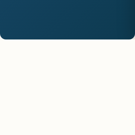
Morocco All
Vivez des voyages authentiques, des paysages à
couper le souffle et des souvenirs inoubliables.
LIENS RAPIDES
Accueil