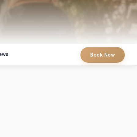
iews
Book Now