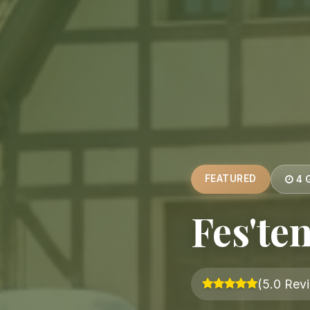
FEATURED
4 
Fes'te
(5.0 Rev