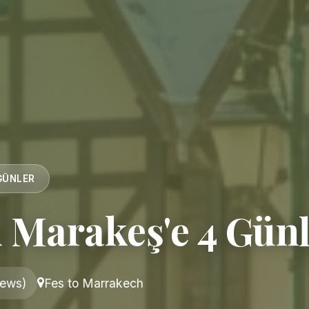
GÜNLER
n Marakeş'e 4 Gün
iews)
Fes to Marrakech