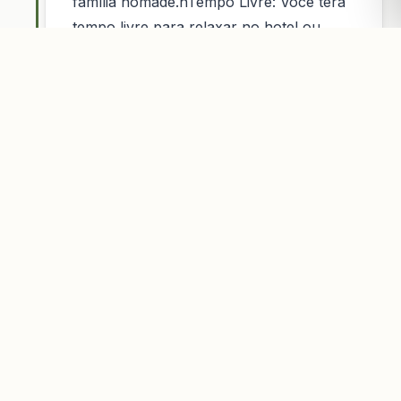
família nômade.nTempo Livre: Você terá
tempo livre para relaxar no hotel ou
explorar as dunas. Passamos mais uma
noite em Merzouga (hotel ou
acampamento).
Dia 7
Merzouga para Midelt
Vale do Ziz: Deixamos o deserto e
viajamos para o norte através do Vale do
Ziz, com paradas para vistas
panorâmicas.nMidelt: Chegamos a Midelt,